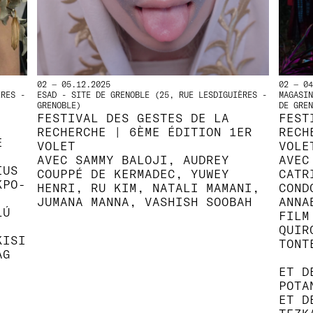
02 — 05.12.2025
02 — 04
ÈRES -
ESAD - SITE DE GRENOBLE (25, RUE LESDIGUIÈRES -
MAGASIN
GRENOBLE)
DE GREN
FESTIVAL DES GESTES DE LA
FEST
RECHERCHE | 6ÈME ÉDITION 1ER
RECH
È
VOLET
VOLE
AVEC SAMMY BALOJI, AUDREY
AVEC
IUS
COUPPÉ DE KERMADEC, YUWEY
CATR
KPO-
HENRI, RU KIM, NATALI MAMANI,
COND
JUMANA MANNA, VASHISH SOOBAH
ANNA
LÚ
FILM
QUIR
KISI
TONT
AG
ET D
POTA
ET D
TEZK