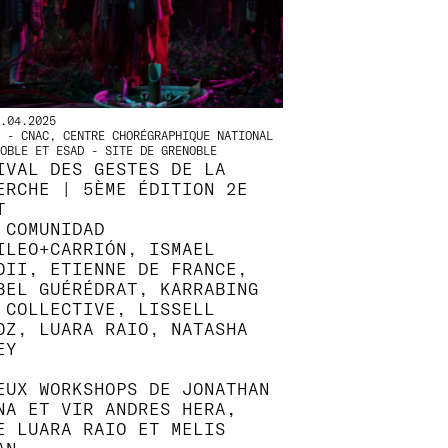
.04.2025
 - CNAC, CENTRE CHORÉGRAPHIQUE NATIONAL
OBLE ET ESAD - SITE DE GRENOBLE
IVAL DES GESTES DE LA
ERCHE | 5ÈME ÉDITION 2E
T
 COMUNIDAD
ILEO+CARRIÓN, ISMAEL
OII, ETIENNE DE FRANCE,
BEL GUÉRÉDRAT, KARRABING
 COLLECTIVE, LISSELL
OZ, LUARA RAIO, NATASHA
EY
EUX WORKSHOPS DE JONATHAN
NA ET VIR ANDRES HERA,
E LUARA RAIO ET MELIS
AN