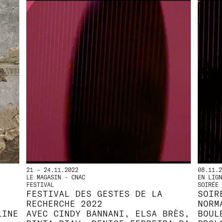
21 — 24.11.2022
08.11.2
LE MAGASIN - CNAC
EN LIGN
FESTIVAL
SOIRÉE 
FESTIVAL DES GESTES DE LA
SOIR
RECHERCHE 2022
NORM
LINE
AVEC CINDY BANNANI, ELSA BRÈS,
BOUL