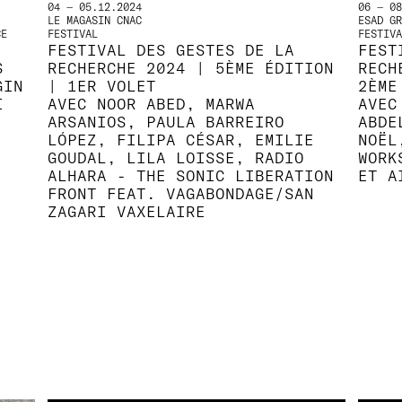
04 — 05.12.2024
06 — 08
LE MAGASIN CNAC
ESAD GR
CE
FESTIVAL
FESTIVA
FESTIVAL DES GESTES DE LA
FEST
S
RECHERCHE 2024 | 5ÈME ÉDITION
RECH
GIN
| 1ER VOLET
2ÈME
I
AVEC NOOR ABED, MARWA
AVEC
ARSANIOS, PAULA BARREIRO
ABDE
LÓPEZ, FILIPA CÉSAR, EMILIE
NOËL
GOUDAL, LILA LOISSE, RADIO
WORK
ALHARA - THE SONIC LIBERATION
ET A
FRONT FEAT. VAGABONDAGE/SAN
ZAGARI VAXELAIRE