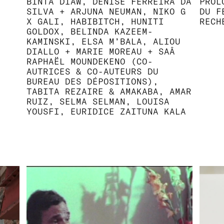
BINTA DIAW, DENISE FERREIRA DA
PROL
,
SILVA + ARJUNA NEUMAN, NIKO G
DU F
X GALI, HABIBITCH, HUNITI
RECH
GOLDOX, BELINDA KAZEEM-
KAMINSKI, ELSA M’BALA, ALIOU
DIALLO + MARIE MOREAU + SAÂ
RAPHAËL MOUNDEKENO (CO-
AUTRICES & CO-AUTEURS DU
BUREAU DES DÉPOSITIONS),
TABITA REZAIRE & AMAKABA, AMAR
RUIZ, SELMA SELMAN, LOUISA
YOUSFI, EURIDICE ZAITUNA KALA