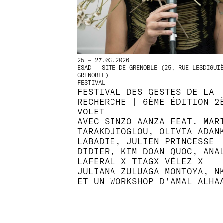
25 — 27.03.2026
ESAD - SITE DE GRENOBLE (25, RUE LESDIGUI
GRENOBLE)
FESTIVAL
FESTIVAL DES GESTES DE LA
RECHERCHE | 6ÈME ÉDITION 2
VOLET
AVEC SINZO AANZA FEAT. MAR
TARAKDJIOGLOU, OLIVIA ADAN
LABADIE, JULIEN PRINCESSE
DIDIER, KIM DOAN QUOC, ANA
LAFERAL X TIAGX VÉLEZ X
JULIANA ZULUAGA MONTOYA, N
ET UN WORKSHOP D'AMAL ALHA