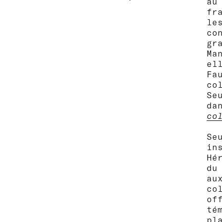
au
fr
le
co
gr
Ma
el
Fa
co
Se
da
co
Se
in
Hé
du
au
co
of
té
pl