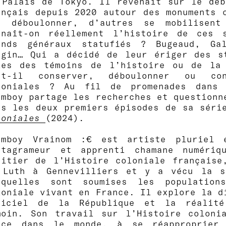
 Palais de Tokyo. Il revenait sur le déb
ançais depuis 2020 autour des monuments 
s déboulonner, d’autres se mobilisent
nnaît-on réellement l’histoire de ces 
ands généraux statufiés ? Bugeaud, Gal
ngin… Qui a décidé de leur ériger des s
les des témoins de l’histoire ou de la
ut-il conserver, déboulonner ou con
loniales ? Au fil de promenades dans 
umboy partage les recherches et questionn
ns les deux premiers épisodes de sa séri
loniales
(2024).
umboy Vrainom :€ est artiste pluriel 
stagrameur et apprenti chamane numéri
ritier de l’Histoire coloniale française
 Luth à Gennevilliers et y a vécu la s
xquelles sont soumises les population
loniale vivant en France. Il explore la d
ficiel de la République et la réalité
moin. Son travail sur l’Histoire coloni
ace dans le monde, à se réapproprier 