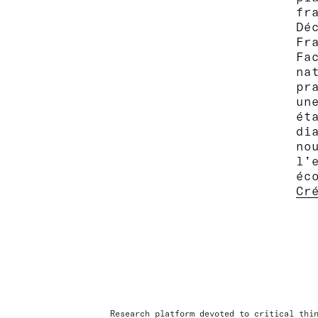
fr
Dé
Fr
Fa
na
pr
un
ét
di
no
l’
éc
Cr
Research platform devoted to critical thi