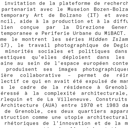
e invitation de la plateforme de recherc
 partenariat avec le Museion Bozen-Bolz
ntemporary Art de Bolzano (IT) et ave
uncil, aide à la production et à la diff
alien conçue par la Direzione Gene
ntemporanee e Periferie Urbane du MiBACT.
mme le montrent les séries
Hidden Islam
017), le travail photographique de Degio
s minorités sociales et politiques dans
mestiques qu’elles déploient dans les 
baine au sein de l’espace européen cont
e produisent ses images photographiqu
nière collaborative – permet de réi
lectif ce qui en avait été expulsé de man
ns le cadre de la résidence à Grenobl
téressé à la complexité architectura
Arlequin et de La Villeneuve. Construits
 Architecture (AUA) entre 1970 et 1983 da
d de Grenoble, ces deux quartiers appara
nstruction comme une utopie architectural
s rhétoriques de l’innovation et de la m