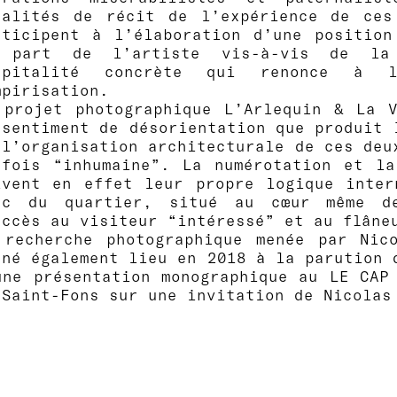
dalités de récit de l’expérience de ces
rticipent à l’élaboration d’une position
 part de l’artiste vis-à-vis de la n
spitalité concrète qui renonce à 
mpirisation.
 projet photographique L’Arlequin & La V
 sentiment de désorientation que produit 
 l’organisation architecturale de ces deux
rfois “inhumaine”. La numérotation et la
ivent en effet leur propre logique inter
rc du quartier, situé au cœur même d
ccès au visiteur “intéressé” et au flân
 recherche photographique menée par Nico
nné également lieu en 2018 à la parution
 une présentation monographique au LE CAP
 Saint-Fons sur une invitation de Nicolas