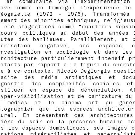
e en communauté via l’expérimentation
tive comme en témoigne l’expérience de 
déogazette (1972 – 1976). Transformé
gement des minorités ethniques, religieus
t été stigmatisés comme “quartiers sensi
scours politiques au début des années
meutes des banlieues. Parallèlement, et p
lorisation négative, ces espaces 
investigation en sociologie et dans les 
architecture particulièrement intensif p
bitants par rapport à la figure du cherch
ce à ce contexte, Nicolò Degiorgis questi
pacité des média artistiques et doc
agnostic des complexités sociales et
nstituer en espace de dénonciation. Afi
hyper-visibilisation et de caricature du
s médias et le cinéma ont pu gén
otographier que les espaces architectu
turel. En présentant ces architecture
mière du soir où la présence humaine es
ns les espaces domestiques, ses images p
rrations misérabilistes et paternalis