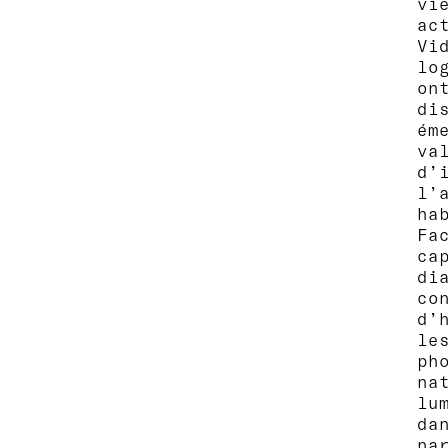
vi
ac
Vi
lo
on
di
é
va
d’
l’
ha
Fa
ca
di
co
d’
le
ph
na
lu
da
na