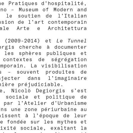
he Pratiques d’hospitalité,
ano – Museum of Modern and
c le soutien de l’Italian
usion de l’art contemporain
rale Arte e Architettura
(2009-2014) et
Le Tunnel
rgis cherche à documenter
 les sphères publiques et
contextes de ségrégation
emporain. La visibilisation
es – souvent produites de
njecter dans l’imaginaire
ière préjudiciable.
e, Nicolò Degiorgis s’est
le, sociale et politique de
 par l’Atelier d’Urbanisme
ns une zone périurbaine au
issent à l’époque de leur
e fondée sur les mythes et
ixité sociale, exaltant la