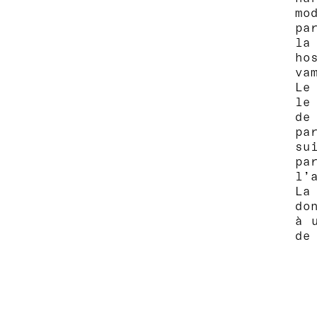
mo
pa
la
ho
va
Le
le
de
pa
su
pa
l’a
La
do
à
de