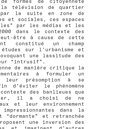
 de formes de citoyenneté
la télévision de quartier
s par la suite en zone de
es et sociales, ces espaces
bles” par les médias et les
 2000 dans le contexte des
eut-être à cause de cette
ont constitué un champ
études sur l’urbanisme et
rovoquant une lassitude des
eur “intrusif”.
onne de manière critique la
umentaires à formuler un
 leur présomption à se
n d’éviter le phénomène
 contexte des banlieues que
érer, il a choisi de ne
raux et leur environnement
s impressionnantes dans la
t “dormante” et retranchée
roposent une inversion des
tes et imaginent d’autres