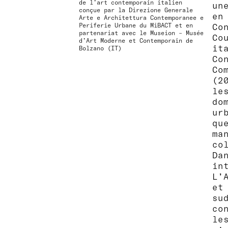
de l’art contemporain italien
un
conçue par la Direzione Generale
en
Arte e Architettura Contemporanee e
Periferie Urbane du MiBACT et en
Co
partenariat avec le Museion – Musée
Co
d’Art Moderne et Contemporain de
it
Bolzano (IT)
Co
Co
(2
le
do
ur
qu
ma
col
Da
in
L’
et
su
co
le