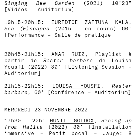
Singing Bee Garden
(2021)
10’23”
[Vidéos – Auditorium]
19h15-20h15:
EURIDICE ZAITUNA KALA
,
Sea (E)scapes
(2015 – en cours) 60’
[Performance – Salle de pratique]
20h45-21h15:
AMAR RUIZ
, Playlist à
partir de
Rester barbare
de Louisa
Yousfi
(2022)
30’ [Listening Session –
Auditorium]
21h15-22h15:
LOUISA YOUSFI
,
Rester
barbare,
60’ [Conférence – Auditorium]
MERCREDI 23 NOVEMBRE 2022
17h30 – 22h:
HUNITI GOLDOX
,
Rising up
from Halite
(2022)
30’ [Installation
immersive – Petit bocal – Jauge: 8