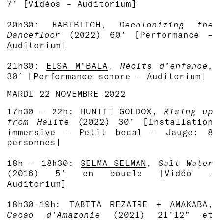
7’ [Vidéos – Auditorium]
20h30:
HABIBITCH
,
Decolonizing the
Dancefloor
(2022)
60’ [Performance –
Auditorium]
21h30:
ELSA M’BALA
,
Récits d’enfance,
30′ [Performance sonore – Auditorium]
MARDI 22 NOVEMBRE 2022
17h30 – 22h:
HUNITI GOLDOX
,
Rising up
from Halite
(2022)
30’ [Installation
immersive – Petit bocal – Jauge: 8
personnes]
18h – 18h30:
SELMA SELMAN
,
Salt Water
(2016) 5’ en boucle [Vidéo –
Auditorium]
18h30-19h:
TABITA REZAIRE + AMAKABA
,
Cacao d’Amazonie
(2021) 21’12” et